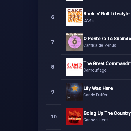
Rock 'n' Roll Lifestyle
6
CAKE
O Ponteiro Tá Subind
7
Camisa de Vênus
The Great Commandm
8
Camouflage
Lily Was Here
9
Candy Dulfer
Going Up The Country
10
Canned Heat