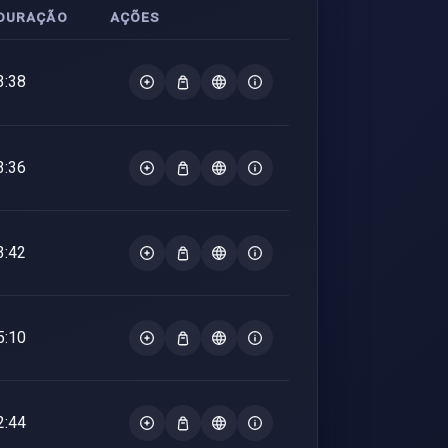
DURAÇÃO
AÇÕES
3:38
3:36
3:42
5:10
2:44