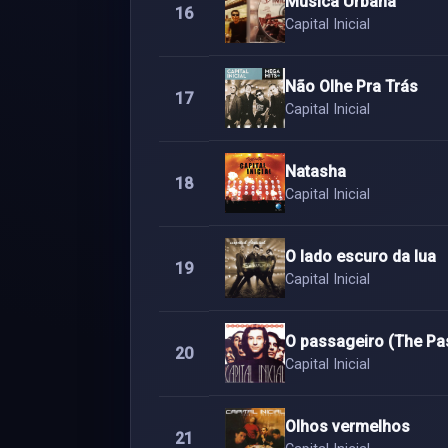
Música Urbana
16
Capital Inicial
Não Olhe Pra Trás
17
Capital Inicial
Natasha
18
Capital Inicial
O lado escuro da lua
19
Capital Inicial
O passageiro (The Pa
20
Capital Inicial
Olhos vermelhos
21