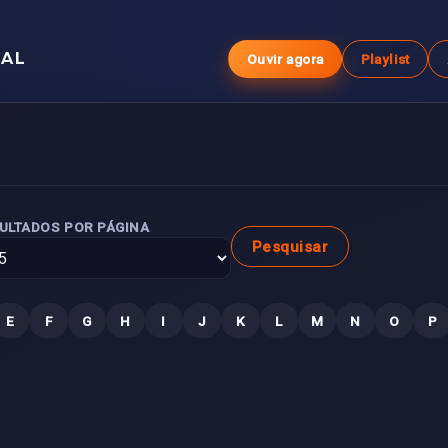
GAL
Ouvir agora
Playlist
ULTADOS POR PÁGINA
Pesquisar
E
F
G
H
I
J
K
L
M
N
O
P