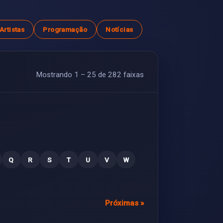
Artistas
Programação
Notícias
Mostrando
1 – 25 de 282 faixas
Q
R
S
T
U
V
W
Próximas »