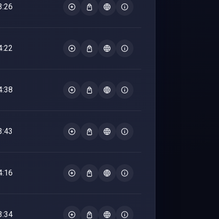
3:26
4:22
4:38
3:43
4:16
3:34