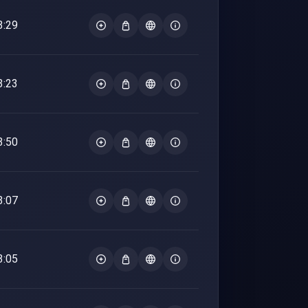
3:29
3:23
3:50
3:07
3:05