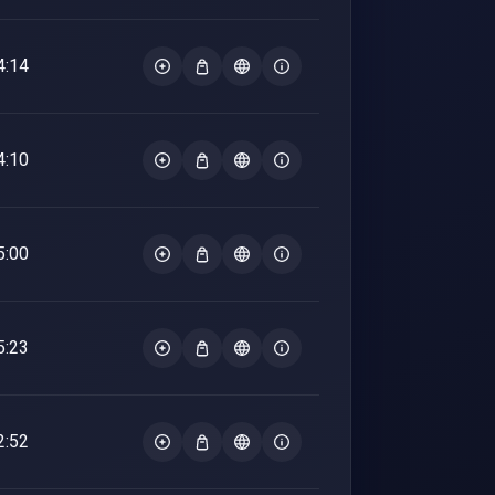
4:14
4:10
5:00
5:23
2:52