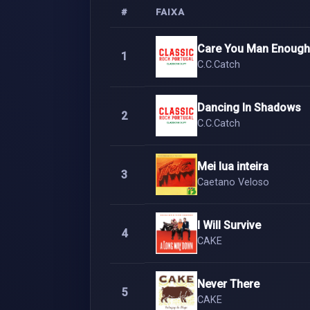
#
FAIXA
Care You Man Enough
1
C.C.Catch
Dancing In Shadows
2
C.C.Catch
Mei lua inteira
3
Caetano Veloso
I Will Survive
4
CAKE
Never There
5
CAKE