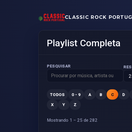
CLASSIC ROCK PORTU
Playlist Completa
PESQUISAR
RES
TODOS
0 - 9
A
B
C
D
X
Y
Z
Mostrando
1 – 25 de 282