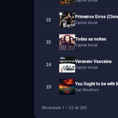
Capital Inicial
Primeiros Erros (Cho
22
Capital Inicial
Todas as noites
23
Capital Inicial
Veraneio Vascaina
24
Capital Inicial
You Ought to be with 
25
Carl Weathers
Mostrando
1 – 25 de 282