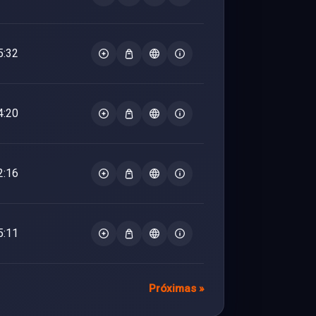
5:32
4:20
2:16
5:11
Próximas »