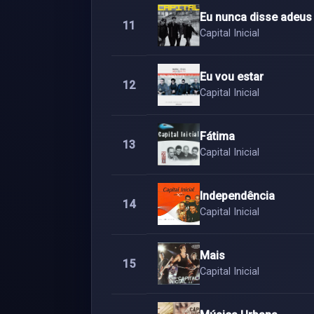
Eu nunca disse adeus
11
Capital Inicial
Eu vou estar
12
Capital Inicial
Fátima
13
Capital Inicial
Independência
14
Capital Inicial
Mais
15
Capital Inicial