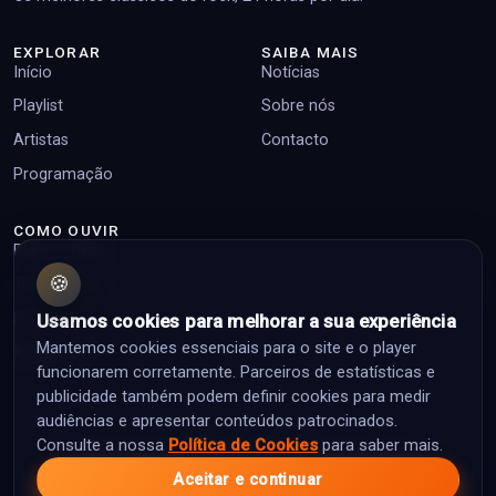
EXPLORAR
SAIBA MAIS
Início
Notícias
Playlist
Sobre nós
Artistas
Contacto
Programação
COMO OUVIR
Player online
🍪
Top pedidos
Facebook
Usamos cookies para melhorar a sua experiência
Mantemos cookies essenciais para o site e o player
Instagram
funcionarem corretamente. Parceiros de estatísticas e
publicidade também podem definir cookies para medir
audiências e apresentar conteúdos patrocinados.
Consulte a nossa
Política de Cookies
para saber mais.
© 2026 Classic Rock Portugal. Todos os direitos reservados.
Aceitar e continuar
Política de Privacidade
Política de Cookies
Termos de Utilização