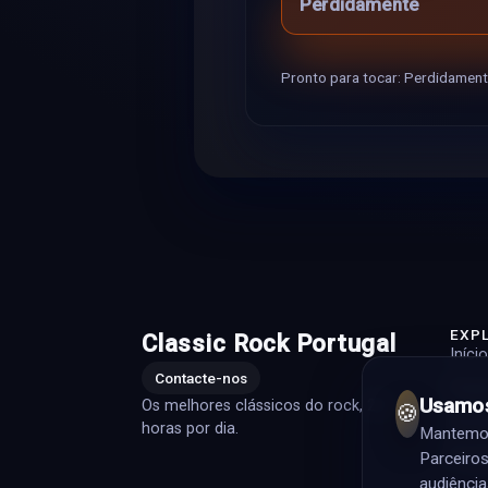
Perdidamente
Pronto para tocar: Perdidament
EXP
Classic Rock Portugal
Início
Contacte-nos
Playli
Usamos
Os melhores clássicos do rock, 24
🍪
Artis
horas por dia.
Mantemos 
Prog
Parceiros
audiência