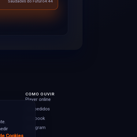
Saudades do Futuro
4:44
COMO OUVIR
Player online
Top pedidos
Facebook
te.
Instagram
edir
 de Cookies