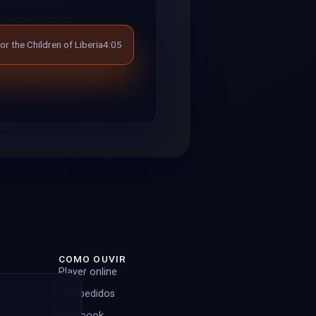
or the Children of Liberia
4:05
COMO OUVIR
Player online
Top pedidos
Facebook