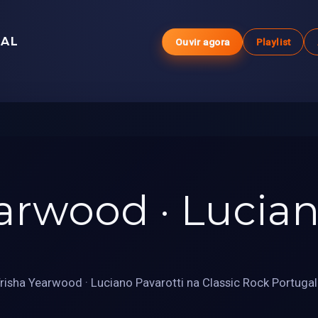
GAL
Ouvir agora
Playlist
earwood · Lucia
isha Yearwood · Luciano Pavarotti na Classic Rock Portugal