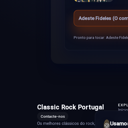
Adeste Fideles (O come,
Pronto para tocar: Adeste Fidele
EXP
Classic Rock Portugal
Início
Contacte-nos
Playli
Usamos
Os melhores clássicos do rock, 24
🍪
Artis