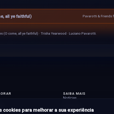
 all ye faithful)
Pavarotti & Friends f
s (O come, all ye faithful) · Trisha Yearwood · Luciano Pavarotti.
LORAR
SAIBA MAIS
Notícias
st
Sobre nós
 cookies para melhorar a sua experiência
tas
Contacto