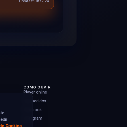
Greatest Hits
2:24
COMO OUVIR
Player online
Top pedidos
Facebook
te.
Instagram
edir
 de Cookies