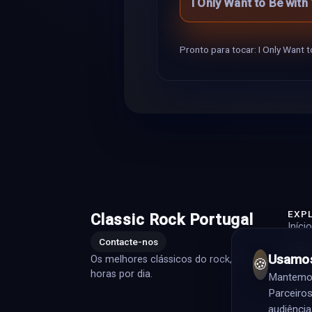
I Only Want to Be with
Pronto para tocar: I Only Want t
EXP
Classic Rock Portugal
Início
Contacte-nos
Playli
Usamos
Os melhores clássicos do rock, 24
🍪
Artis
horas por dia.
Mantemos 
Prog
Parceiros
audiência