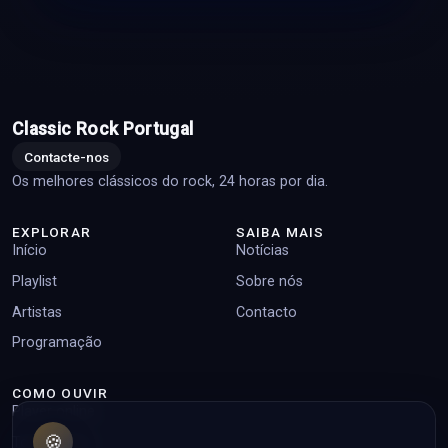
Classic Rock Portugal
Contacte-nos
Os melhores clássicos do rock, 24 horas por dia.
EXPLORAR
SAIBA MAIS
Início
Notícias
Playlist
Sobre nós
Artistas
Contacto
Programação
COMO OUVIR
Player online
🍪
Top pedidos