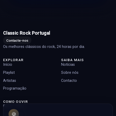
Classic Rock Portugal
Contacte-nos
Os melhores clássicos do rock, 24 horas por dia.
EXPLORAR
SAIBA MAIS
Início
Notícias
Playlist
Sobre nós
Artistas
Contacto
Programação
COMO OUVIR
Player online
🍪
Top pedidos