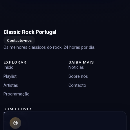
Classic Rock Portugal
Contacte-nos
Os melhores clássicos do rock, 24 horas por dia.
EXPLORAR
SAIBA MAIS
Início
Notícias
Playlist
Sobre nós
Artistas
Contacto
Programação
COMO OUVIR
Player online
🍪
Top pedidos