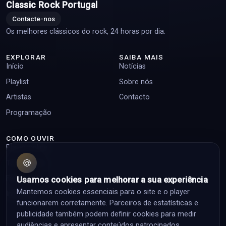
Classic Rock Portugal
Contacte-nos
Os melhores clássicos do rock, 24 horas por dia.
EXPLORAR
SAIBA MAIS
Início
Notícias
Playlist
Sobre nós
Artistas
Contacto
Programação
COMO OUVIR
Player online
🍪
Top pedidos
Facebook
Usamos cookies para melhorar a sua experiência
Mantemos cookies essenciais para o site e o player
Instagram
funcionarem corretamente. Parceiros de estatísticas e
publicidade também podem definir cookies para medir
audiências e apresentar conteúdos patrocinados.