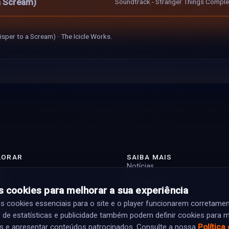
 a Scream)
Soundtrack - Stranger Things Complet
isper to a Scream) · The Icicle Works.
LORAR
SAIBA MAIS
Notícias
st
Sobre nós
 cookies para melhorar a sua experiência
tas
Contacto
cookies essenciais para o site e o player funcionarem corretamen
ramação
 de estatísticas e publicidade também podem definir cookies para m
s e apresentar conteúdos patrocinados. Consulte a nossa
Política