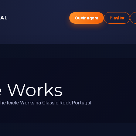
GAL
Ouvir agora
Playlist
e Works
e Icicle Works na Classic Rock Portugal.