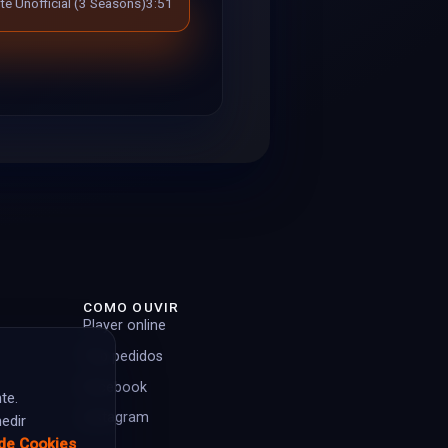
e Unofficial (3 Seasons)
3:51
COMO OUVIR
Player online
Top pedidos
Facebook
te.
Instagram
edir
 de Cookies