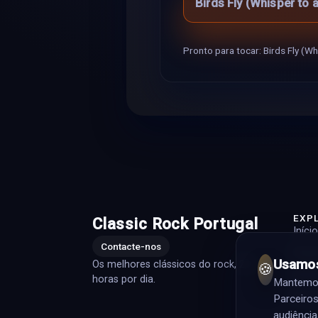
Birds Fly (Whisper to
Pronto para tocar: Birds Fly (Wh
EXP
Classic Rock Portugal
Início
Contacte-nos
Playli
Usamos
Os melhores clássicos do rock, 24
🍪
Artis
horas por dia.
Mantemos 
Prog
Parceiros
audiência