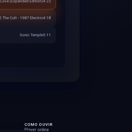
Love (Expanded Edition)
4:22
The Cult - 1987 Electric
4:18
Sonic Temple
5:11
COMO OUVIR
Player online