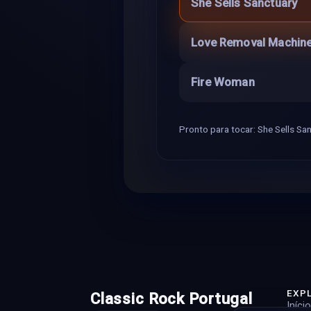
She Sells Sanctuary
Love Removal Machin
Fire Woman
Pronto para tocar: She Sells San
EXP
Classic Rock Portugal
Início