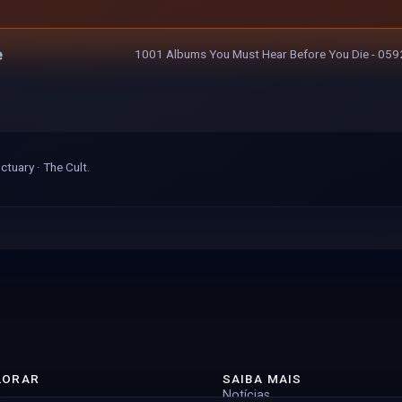
e
1001 Albums You Must Hear Before You Die - 0592 
ctuary · The Cult.
LORAR
SAIBA MAIS
Notícias