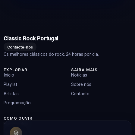
Classic Rock Portugal
Contacte-nos
Os melhores clássicos do rock, 24 horas por dia.
EXPLORAR
SAIBA MAIS
Início
Notícias
Playlist
Sobre nós
Artistas
Contacto
Programação
COMO OUVIR
Player online
🍪
Top pedidos