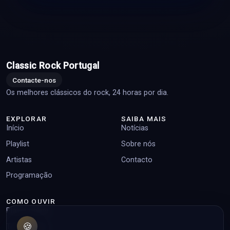
Classic Rock Portugal
Contacte-nos
Os melhores clássicos do rock, 24 horas por dia.
EXPLORAR
SAIBA MAIS
Início
Notícias
Playlist
Sobre nós
Artistas
Contacto
Programação
COMO OUVIR
Player online
🍪
Top pedidos