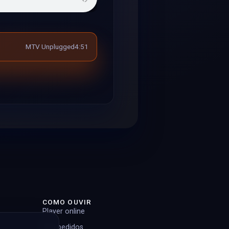
MTV Unplugged
4:51
COMO OUVIR
Player online
Top pedidos