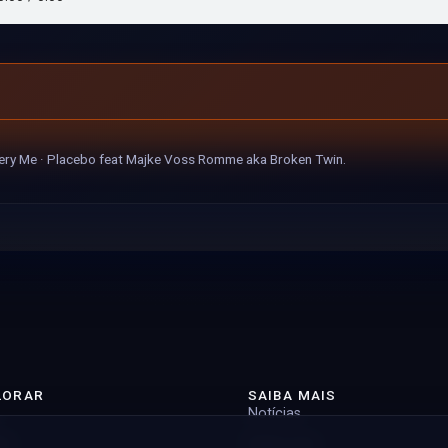
very Me · Placebo feat Majke Voss Romme aka Broken Twin.
LORAR
SAIBA MAIS
Notícias
st
Sobre nós