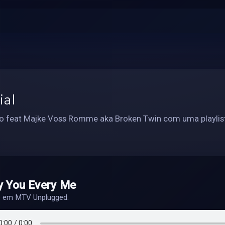
ial
o feat Majke Voss Romme aka Broken Twin com uma playlist
y You Every Me
do em MTV Unplugged.