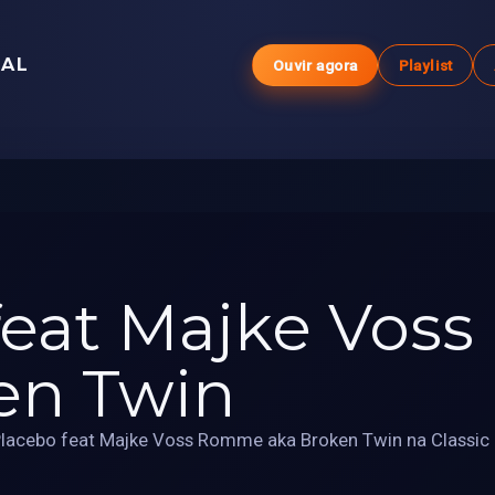
GAL
Ouvir agora
Playlist
feat Majke Vo
en Twin
Placebo feat Majke Voss Romme aka Broken Twin na Classic 