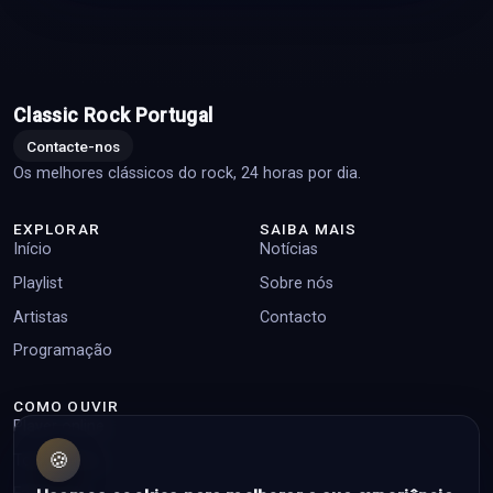
Classic Rock Portugal
Contacte-nos
Os melhores clássicos do rock, 24 horas por dia.
EXPLORAR
SAIBA MAIS
Início
Notícias
Playlist
Sobre nós
Artistas
Contacto
Programação
COMO OUVIR
Player online
🍪
Top pedidos