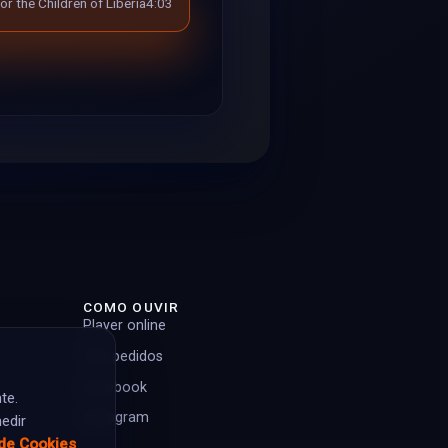
or the Children of Liberia
4:03
COMO OUVIR
Player online
Top pedidos
Facebook
te.
Instagram
edir
 de Cookies