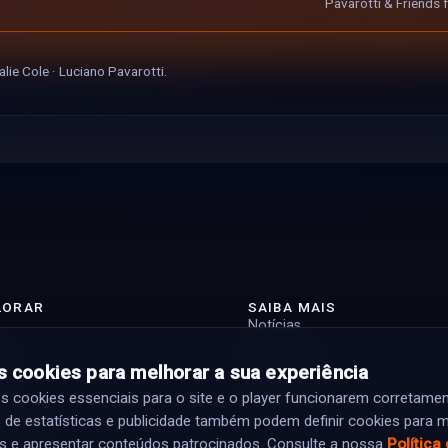
Pavarotti & Friends f
alie Cole · Luciano Pavarotti.
LORAR
SAIBA MAIS
Notícias
st
Sobre nós
 cookies para melhorar a sua experiência
tas
Contacto
cookies essenciais para o site e o player funcionarem corretamen
ramação
 de estatísticas e publicidade também podem definir cookies para m
s e apresentar conteúdos patrocinados. Consulte a nossa
Política