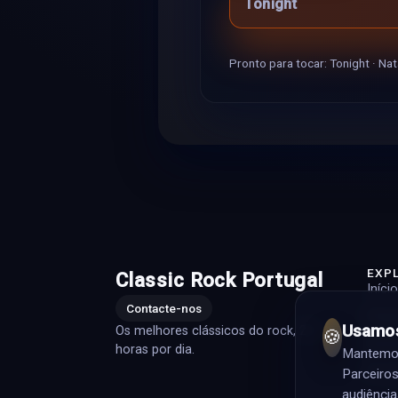
Tonight
Pronto para tocar: Tonight · Nat
EXP
Classic Rock Portugal
Início
Contacte-nos
Playli
Usamos
Os melhores clássicos do rock, 24
🍪
Artis
horas por dia.
Mantemos 
Prog
Parceiros
audiência