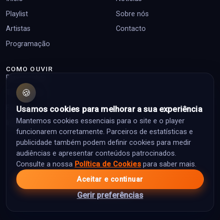
Playlist
Sobre nós
Artistas
Contacto
Programação
COMO OUVIR
Player online
🍪
Top pedidos
Facebook
Usamos cookies para melhorar a sua experiência
Mantemos cookies essenciais para o site e o player
Instagram
funcionarem corretamente. Parceiros de estatísticas e
publicidade também podem definir cookies para medir
audiências e apresentar conteúdos patrocinados.
Consulte a nossa
Política de Cookies
para saber mais.
© 2026 Classic Rock Portugal. Todos os direitos reservados.
Aceitar e continuar
Política de Privacidade
Política de Cookies
Termos de Utilização
Área editorial
Gerir preferências