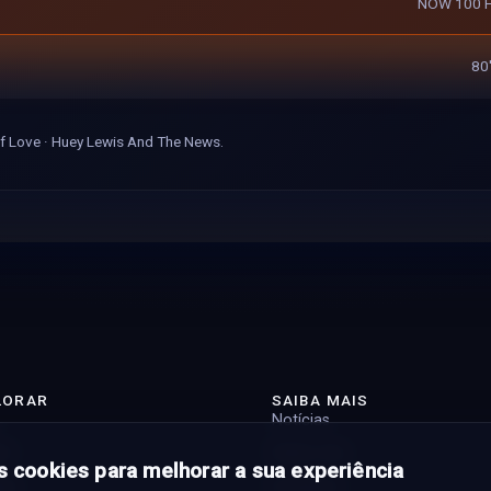
NOW 100 Hi
80'
f Love · Huey Lewis And The News.
LORAR
SAIBA MAIS
Notícias
st
Sobre nós
 cookies para melhorar a sua experiência
tas
Contacto