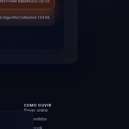
ts Power Ballads [CD-2]
3:53
s Giga Hits Collection 15
4:06
COMO OUVIR
Player online
Top pedidos
Facebook