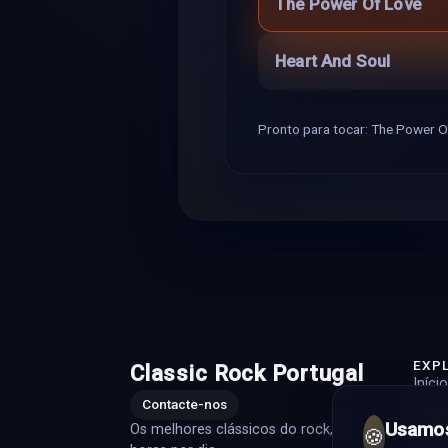
The Power Of Love
Heart And Soul
Pronto para tocar: The Power O
EXP
Classic Rock Portugal
Início
Contacte-nos
Playli
Usamos
Os melhores clássicos do rock, 24
🍪
Artis