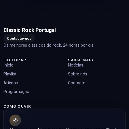
Classic Rock Portugal
Contacte-nos
Os melhores clássicos do rock, 24 horas por dia.
EXPLORAR
SAIBA MAIS
Início
Notícias
Playlist
Sobre nós
Artistas
Contacto
Programação
COMO OUVIR
Player online
🍪
Top pedidos